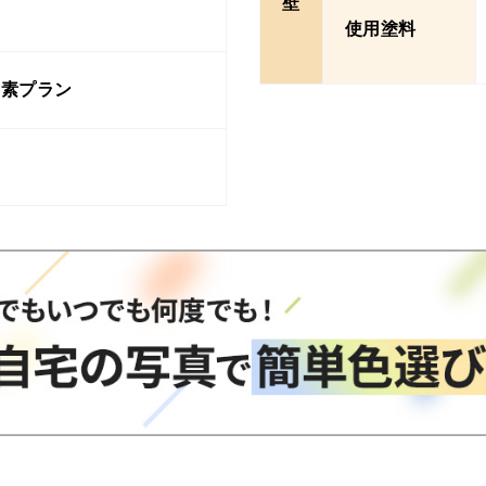
壁
使用塗料
ッ素プラン