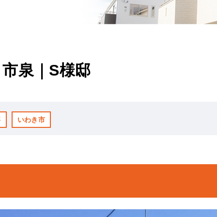
市泉｜S様邸
事
いわき市