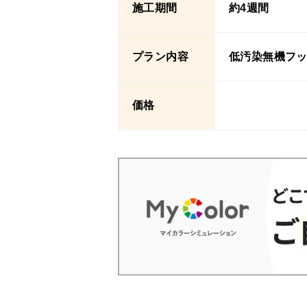
施工期間
約4週間
プラン内容
低汚染無機フ
価格