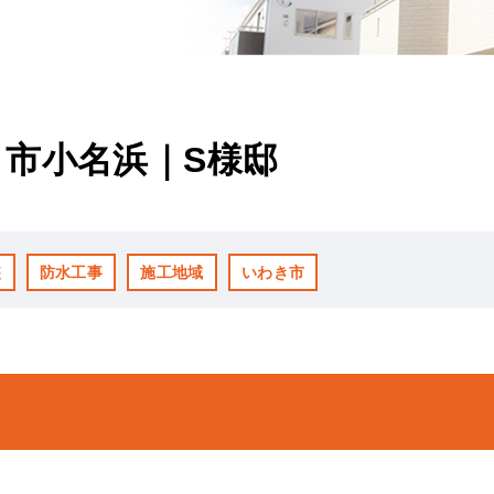
市小名浜｜S様邸
装
防水工事
施工地域
いわき市