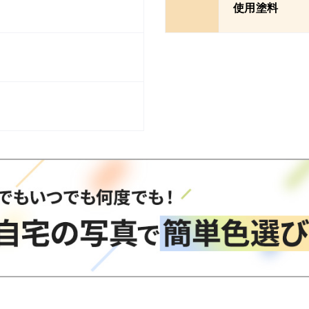
使用塗料
ン