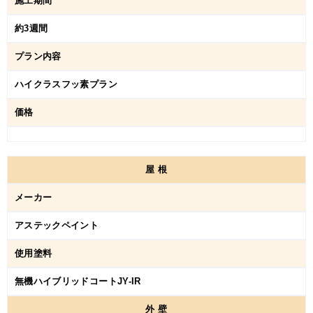
施工期間
約3週間
プラン内容
ハイクラスフッ素プラン
価格
屋
根
メーカー
アステックペイント
使用塗料
無機ハイブリッドコートJY-IR
外
壁