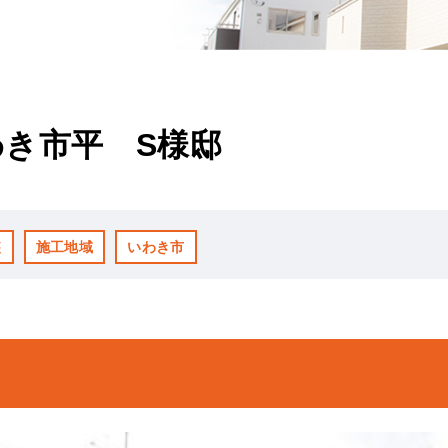
き市平 S様邸
装
施工地域
いわき市