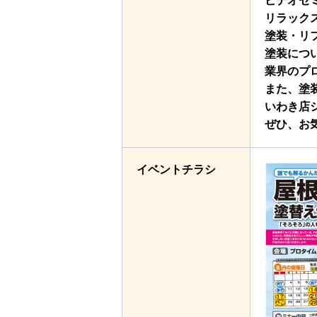
ビデオセ
リラック
塗装・リ
塗装につ
業界のプ
また、塗
いわき店
ぜひ、お
イベントチラシ