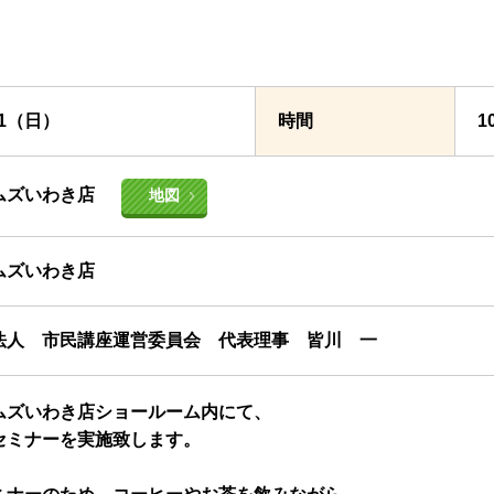
/31（日）
時間
1
ムズいわき店
地図
ムズいわき店
法人 市民講座運営委員会 代表理事 皆川 一
ムズいわき店ショールーム内にて、
セミナーを実施致します。
！