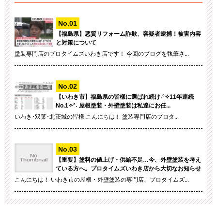
【福島県】悪質リフォーム詐欺、容疑者逮捕！被害内容
と対策について
塗装専門店のプロタイムズいわき店です！ 今回のブログを執筆さ...
【いわき市】福島県の皆様に選ばれ続け˖°✧11年連続
No.1✧°˖ 屋根塗装・外壁塗装は私達にお任...
いわき･双葉･北茨城の皆様 こんにちは！ 塗装専門店のプロタ...
【重要】塗料の値上げ・供給不足…今、外壁塗装を考え
ている方へ。プロタイムズいわき店から大切なお知らせ
こんにちは！ いわき市の屋根・外壁塗装の専門店、プロタイムズ...