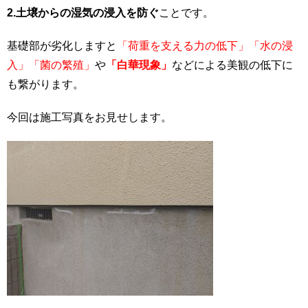
2.土壌からの湿気の浸入を防ぐ
ことです。
基礎部が劣化しますと
「荷重を支える力の低下」「水の浸
入」「菌の繁殖」
や
「白華現象」
などによる美観の低下に
も繋がります。
今回は施工写真をお見せします。