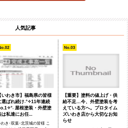
人気記事
【いわき市】福島県の皆様
【重要】塗料の値上げ・供
に選ばれ続け˖°✧11年連続
給不足…今、外壁塗装を考
No.1✧°˖ 屋根塗装・外壁塗
えている方へ。プロタイム
装は私達にお任...
ズいわき店から大切なお知
らせ
いわき･双葉･北茨城の皆様 こ