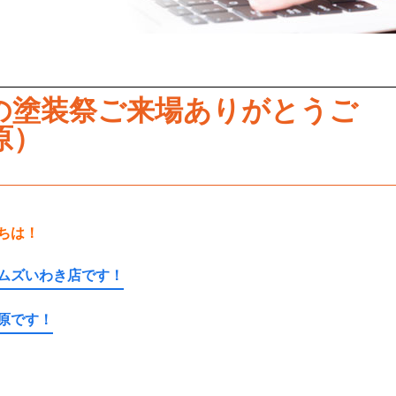
の塗装祭ご来場ありがとうご
原）
ちは！
ムズいわき店です！
原です！