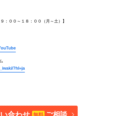
間９：００～１８：００（月～土）】
uTube
ム
_iwaki/?hl=ja
問い合わせ
ご相談
無料