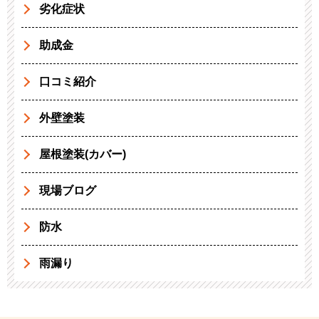
劣化症状
助成金
口コミ紹介
外壁塗装
屋根塗装(カバー)
現場ブログ
防水
雨漏り