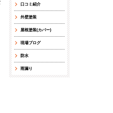
て
口コミ紹介
外壁塗装
屋根塗装(カバー)
現場ブログ
防水
雨漏り