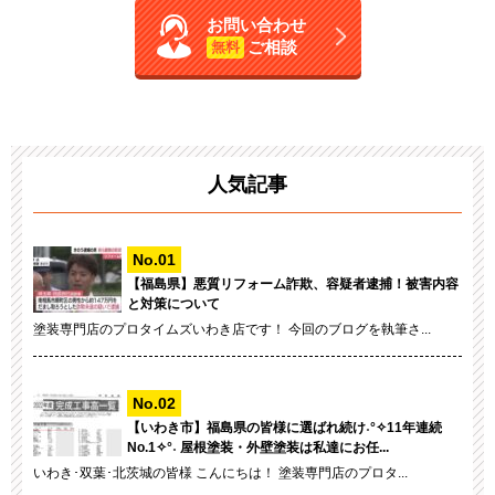
お問い合わせ
ご相談
無料
人気記事
【福島県】悪質リフォーム詐欺、容疑者逮捕！被害内容
と対策について
塗装専門店のプロタイムズいわき店です！ 今回のブログを執筆さ...
【いわき市】福島県の皆様に選ばれ続け˖°✧11年連続
No.1✧°˖ 屋根塗装・外壁塗装は私達にお任...
いわき･双葉･北茨城の皆様 こんにちは！ 塗装専門店のプロタ...