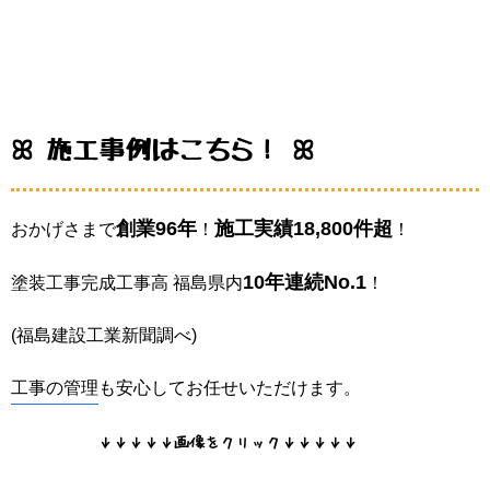
ꕤ 施工事例はこちら！ ꕤ
創業96年
施工実績18,800件超
おかげさまで
！
！
10年連続No.1
塗装工事完成工事高 福島県内
！
(福島建設工業新聞調べ)
工事の管理
も安心してお任せいただけます。
↓↓↓↓↓画像をクリック↓↓↓↓↓