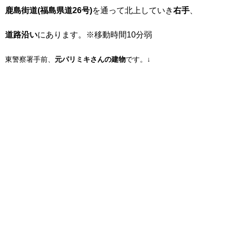
鹿島街道(福島県道26号)
を通って北上していき
右手
、
道路沿い
にあります。※移動時間10分弱
東警察署手前、
元パリミキさんの建物
です。↓