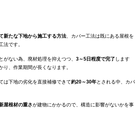
て新たな下地から施工する方法
、カバー工法は既にある屋根を
工法です。
とがない為、廃材処理を抑えつつ、
3～5日程度で完了
します
かり、作業期間が長くなります。
ては下地の劣化を直接補修できて
約20～30年
とされる中、カバ
新屋根材の重さ
が建物にかかるので、構造に影響がないかを事