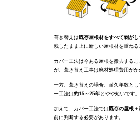
葺き替えは
既存屋根材をすべて剥がし
残したまま上に新しい屋根材を重ねる
カバー工法は今ある屋根を撤去するこ
が、葺き替え工事は廃材処理費用がか
一方、葺き替えの場合、耐久年数とし
ー工法は
約15～25年
とやや短いです。
加えて、カバー工法では
既存の屋根＋
前に判断する必要があります。