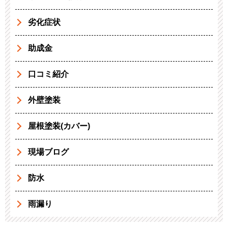
劣化症状
助成金
口コミ紹介
外壁塗装
屋根塗装(カバー)
現場ブログ
防水
雨漏り