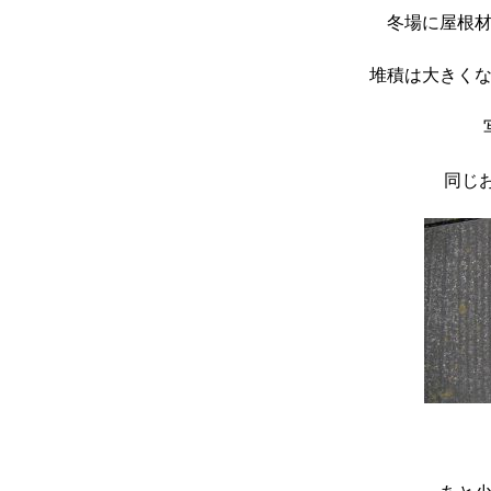
冬場に屋根
堆積は大きく
同じ