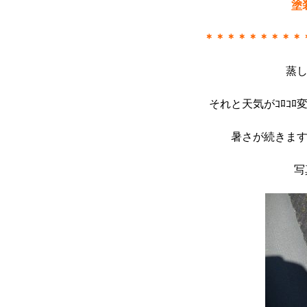
塗
＊＊＊＊＊＊＊＊＊
蒸
それと天気がｺﾛｺ
暑さが続きま
写