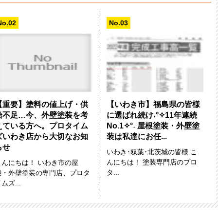
【重要】塗料の値上げ・供
【いわき市】福島県の皆様
給不足…今、外壁塗装を考
に選ばれ続け˖°✧11年連続
えている方へ。プロタイム
No.1✧°˖ 屋根塗装・外壁塗
ズいわき店から大切なお知
装は私達にお任...
らせ
いわき･双葉･北茨城の皆様 こ
んにちは！ 塗装専門店のプロ
こんにちは！ いわき市の屋
タ...
根・外壁塗装の専門店、プロタ
ムズ...