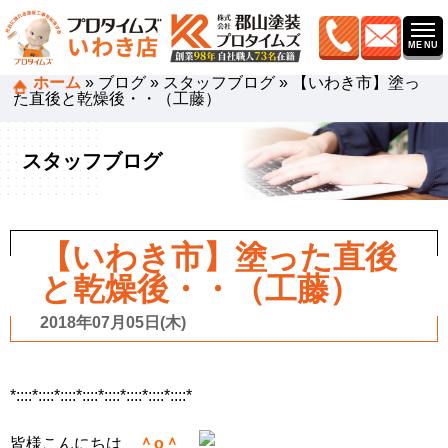
ホーム
»
ブログ
»
スタッフブログ
»
【いわき市】塗っ
た直後と乾燥後・・（工藤）
スタッフブログ
【いわき市】塗った直後
と乾燥後・・（工藤）
2018年07月05日(木)
*::::*::::*::::*::::*::::*::::*::::*::::*
皆様こんにちは
＾o＾