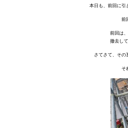
本日も、前回に引
前
前回は
撤去し
さてさて、その
そ