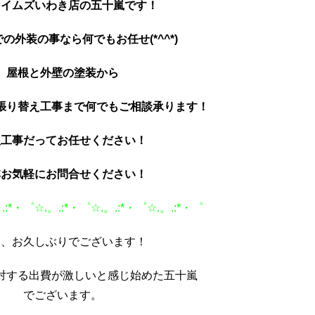
タイムズいわき店の五十嵐です！
の外装の事なら何でもお任せ(*^^*)
屋根と外壁の塗装から
張り替え工事まで何でもご相談承ります！
根工事だってお任せください！
非お気軽にお問合せください！
.:*・゜☆.。.:*・゜☆.。.:*・゜☆.。.:*・゜
様、お久しぶりでございます！
対する出費が激しいと感じ始めた五十嵐
でございます。