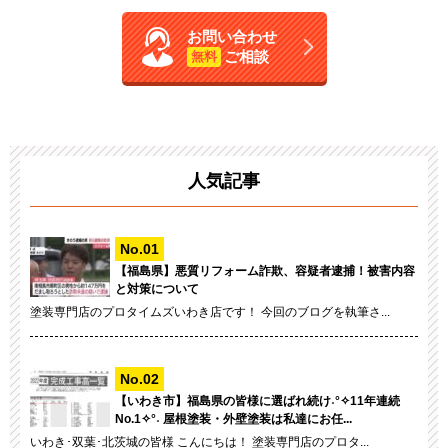
お問い合わせ
ご相談
無料
人気記事
【福島県】悪質リフォーム詐欺、容疑者逮捕！被害内容
と対策について
塗装専門店のプロタイムズいわき店です！ 今回のブログを執筆さ...
【いわき市】福島県の皆様に選ばれ続け˖°✧11年連続
No.1✧°˖ 屋根塗装・外壁塗装は私達にお任...
いわき･双葉･北茨城の皆様 こんにちは！ 塗装専門店のプロタ...