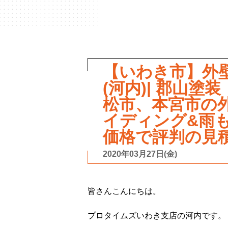
【いわき市】外
(河内)| 郡山
松市、本宮市の
イディング&雨
価格で評判の見
2020年03月27日(金)
皆さんこんにちは。
プロタイムズいわき支店の河内です。