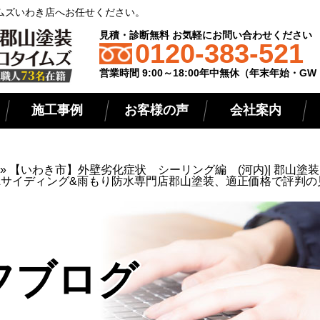
ムズいわき店へお任せください。
見積・診断無料 お気軽にお問い合わせください
0120-383-521
営業時間 9:00～18:00年中無休（年末年始・G
施工事例
お客様の声
会社案内
»
【いわき市】外壁劣化症状 シーリング編 (河内)| 郡山塗
&サイディング&雨もり防水専門店郡山塗装、適正価格で評判の
フブログ