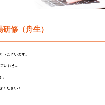
場研修（舟生）
とうございます。
ムズいわき店
す。
せください！