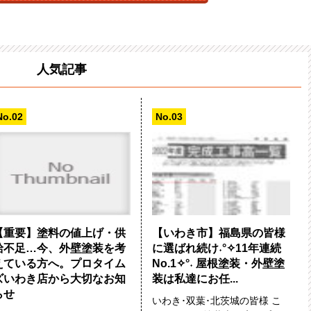
人気記事
【重要】塗料の値上げ・供
【いわき市】福島県の皆様
給不足…今、外壁塗装を考
に選ばれ続け˖°✧11年連続
えている方へ。プロタイム
No.1✧°˖ 屋根塗装・外壁塗
ズいわき店から大切なお知
装は私達にお任...
らせ
いわき･双葉･北茨城の皆様 こ