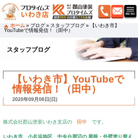
ホーム
»
ブログ
»
スタッフブログ
»
【いわき市】
YouTubeで情報発信！（田中）
スタッフブログ
【いわき市】YouTubeで
情報発信！（田中）
2020年09月06日(日)
株式会社郡山塗装いわき支店の
田中
です。
いわき市 小名浜地区 中央台周辺の 屋根・外壁塗り替え