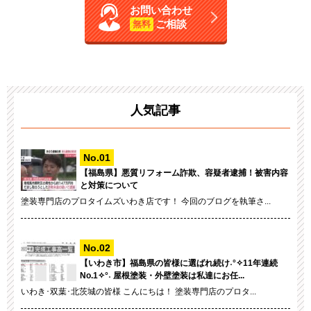
お問い合わせ
ご相談
無料
人気記事
【福島県】悪質リフォーム詐欺、容疑者逮捕！被害内容
と対策について
塗装専門店のプロタイムズいわき店です！ 今回のブログを執筆さ...
【いわき市】福島県の皆様に選ばれ続け˖°✧11年連続
No.1✧°˖ 屋根塗装・外壁塗装は私達にお任...
いわき･双葉･北茨城の皆様 こんにちは！ 塗装専門店のプロタ...