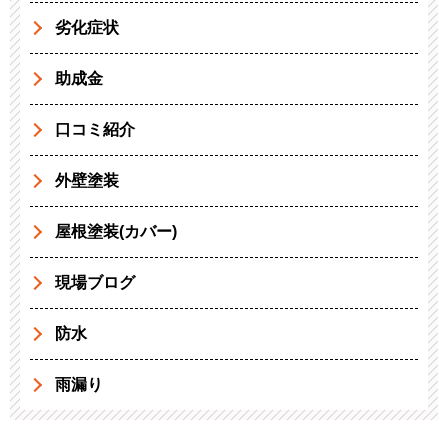
劣化症状
助成金
口コミ紹介
外壁塗装
屋根塗装(カバー)
現場ブログ
防水
雨漏り