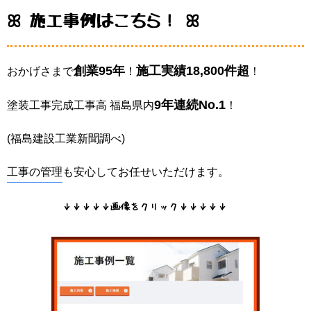
ꕤ 施工事例はこちら！ ꕤ
創業95年
施工実績18,800件超
おかげさまで
！
！
9年連続No.1
塗装工事完成工事高 福島県内
！
(福島建設工業新聞調べ)
工事の管理
も安心してお任せいただけます。
↓↓↓↓↓画像をクリック↓↓↓↓↓