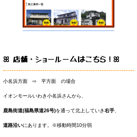
ꕤ 店舗・ショールームはこちら！ꕤ
小名浜方面
⇨
平方面
の場合
イオンモールいわき小名浜さんから、
鹿島街道(福島県道26号)
を通って北上していき
右手
、
道路沿い
にあります。※移動時間10分弱