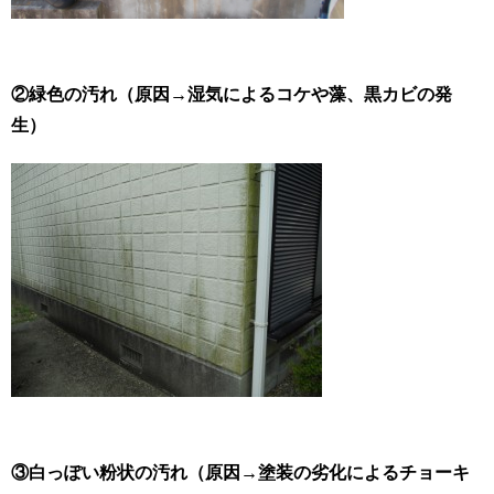
②緑色の汚れ（原因→湿気による
コケ
や藻、黒カビの発
生）
③白っぽい粉状の汚れ（原因→塗装の劣化によるチョーキ