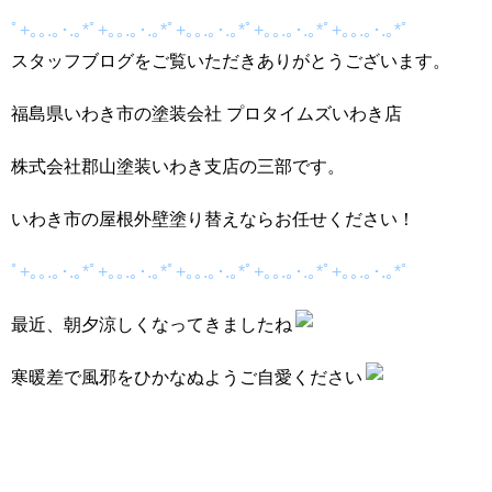
ﾟ+｡｡.｡･.｡*ﾟ+｡｡.｡･.｡*ﾟ+｡｡.｡･.｡*ﾟ+｡｡.｡･.｡*ﾟ+｡｡.｡･.｡*ﾟ
スタッフブログをご覧いただきありがとうございます。
福島県いわき市の塗装会社 プロタイムズいわき店
株式会社郡山塗装いわき支店の三部です。
いわき市の屋根外壁塗り替えならお任せください！
ﾟ+｡｡.｡･.｡*ﾟ+｡｡.｡･.｡*ﾟ+｡｡.｡･.｡*ﾟ+｡｡.｡･.｡*ﾟ+｡｡.｡･.｡*ﾟ
最近、朝夕涼しくなってきましたね
寒暖差で風邪をひかなぬようご自愛ください