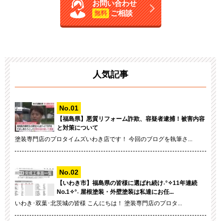
お問い合わせ
ご相談
無料
人気記事
【福島県】悪質リフォーム詐欺、容疑者逮捕！被害内容
と対策について
塗装専門店のプロタイムズいわき店です！ 今回のブログを執筆さ...
【いわき市】福島県の皆様に選ばれ続け˖°✧11年連続
No.1✧°˖ 屋根塗装・外壁塗装は私達にお任...
いわき･双葉･北茨城の皆様 こんにちは！ 塗装専門店のプロタ...