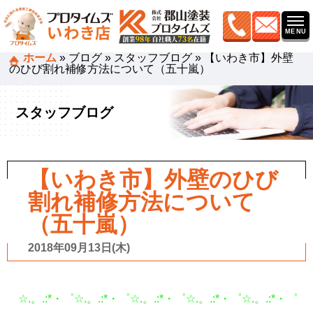
ホーム
»
ブログ
»
スタッフブログ
»
【いわき市】外壁
のひび割れ補修方法について（五十嵐）
スタッフブログ
【いわき市】外壁のひび
割れ補修方法について
（五十嵐）
2018年09月13日(木)
☆.。.:*・゜☆.。.:*・゜☆.。.:*・゜☆.。.:*・゜☆.。.:*・゜