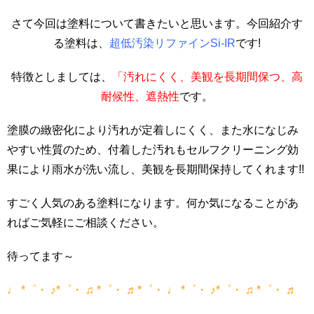
さて今回は塗料について書きたいと思います。今回紹介す
る塗料は、
超低汚染リファインSi-IR
です!
特徴としましては、
「汚れにくく、美観を長期間保つ、高
耐候性、遮熱性
です。
塗膜の緻密化により汚れが定着しにくく、また水になじみ
やすい性質のため、付着した汚れもセルフクリーニング効
果により雨水が洗い流し、美観を長期間保持してくれます!!
すごく人気のある塗料になります。何か気になることがあ
ればご気軽にご相談ください。
待ってます～
♩ *゜・ ♪*゜・ ♫ *゜・ ♬*゜・ ♩ *゜・ ♪*゜・ ♫ *゜・ ♬