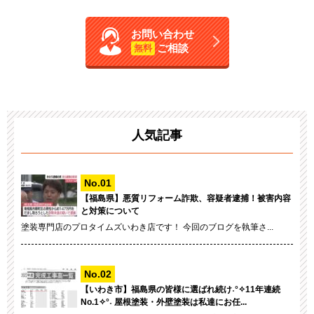
お問い合わせ
ご相談
無料
人気記事
【福島県】悪質リフォーム詐欺、容疑者逮捕！被害内容
と対策について
塗装専門店のプロタイムズいわき店です！ 今回のブログを執筆さ...
【いわき市】福島県の皆様に選ばれ続け˖°✧11年連続
No.1✧°˖ 屋根塗装・外壁塗装は私達にお任...